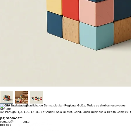
© 2026 Sociedade Brasileira de Dermatologia - Regional Goiás. Todos os direitos reservados.
Contato
Av. Portugal, Qd. L29, Lt. 1E, 15° Andar, Sala B1509, Cond. Órion Business & Health Complex,
(62) 96000-5320
contato@sbdgo.org.br
Redes Sociais