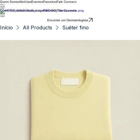
Quem Somos
Notícias
Eventos
Parceiros
Fale Conosco
Quem Somos
Notícias
Eventos
Parceiros
Fale Conosco
Encontre um Dermatologista
Início
All Products
Suéter fino