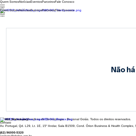
Quem Somos
Notícias
Eventos
Parceiros
Fale Conosco
Quem Somos
Notícias
Eventos
Parceiros
Fale Conosco
Não há
© 2026 Sociedade Brasileira de Dermatologia - Regional Goiás. Todos os direitos reservados.
Contato
Av. Portugal, Qd. L29, Lt. 1E, 15° Andar, Sala B1509, Cond. Órion Business & Health Complex,
(62) 96000-5320
contato@sbdgo.org.br